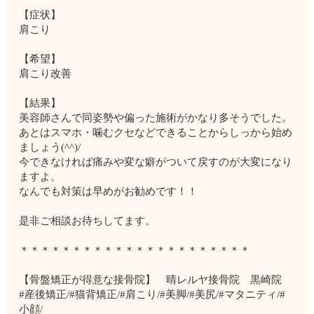
【症状】
肩こり
【希望】
肩こり改善
【結果】
美容師さんで同姿勢や偏った施術がかなり多そうでした。
あとはスマホ・噛むクセなどできることからしっから始め
ましょう(^^)/
今できなければ痛みや変な癖がついて戻すのが大変になり
ますよ。
なんでも対策は早めがお勧めです！！
是非ご相談お待ちしてます。
＊＊＊＊＊＊＊＊＊＊＊＊＊＊＊＊＊＊＊＊＊＊
【骨盤矯正が得意な接骨院】 晴レルヤ接骨院 黒崎院
#産後矯正/#猫背矯正/#肩こり/#美脚/#美尻/#マタニティ/#
小顔/