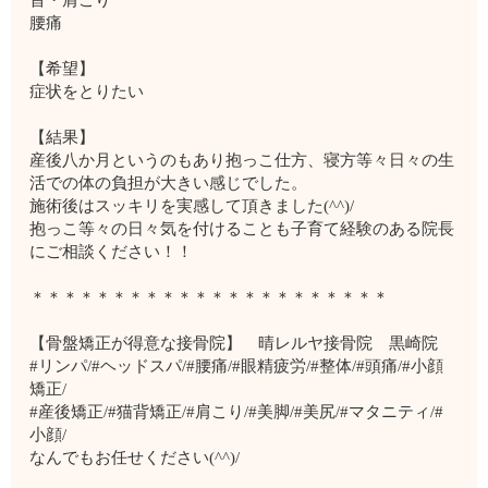
腰痛
【希望】
症状をとりたい
【結果】
産後八か月というのもあり抱っこ仕方、寝方等々日々の生
活での体の負担が大きい感じでした。
施術後はスッキリを実感して頂きました(^^)/
抱っこ等々の日々気を付けることも子育て経験のある院長
にご相談ください！！
＊＊＊＊＊＊＊＊＊＊＊＊＊＊＊＊＊＊＊＊＊＊
【骨盤矯正が得意な接骨院】 晴レルヤ接骨院 黒崎院
#リンパ/#ヘッドスパ/#腰痛/#眼精疲労/#整体/#頭痛/#小顔
矯正/
#産後矯正/#猫背矯正/#肩こり/#美脚/#美尻/#マタニティ/#
小顔/
なんでもお任せください(^^)/