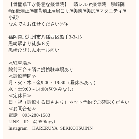
【骨盤矯正が得意な接骨院】 晴レルヤ接骨院 黒崎院
#産後矯正/#猫背矯正/#肩こり/#美脚/#美尻/#マタニティ/#
小顔/
なんでもお任せください(^^)/
福岡県北九州市八幡西区熊手3-3-13
黒崎駅より徒歩８分
黒崎ひびしんホール向い
≪駐車場≫
院前三台＋隣に提携駐車場あり
≪診療時間≫
月・火・木・金9:00～19:30（昼休みあり）
水・土9:00～14:00(昼休みなし)
≪定休日≫
日・祝（診療する日もあり）ネット予約でご確認ください
≪お問合せ≫
電話 093-280-1583
LINE ID @959ioyyi
Instagram HARERUYA_SEKKOTSUINN