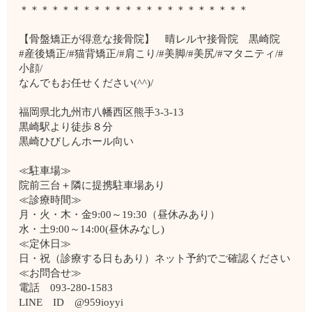
＊＊＊＊＊＊＊＊＊＊＊＊＊＊＊＊＊＊＊＊＊＊
【骨盤矯正が得意な接骨院】 晴レルヤ接骨院 黒崎院
#産後矯正/#猫背矯正/#肩こり/#美脚/#美尻/#マタニティ/#
小顔/
なんでもお任せください(^^)/
福岡県北九州市八幡西区熊手3-3-13
黒崎駅より徒歩８分
黒崎ひびしんホール向い
≪駐車場≫
院前三台＋隣に提携駐車場あり
≪診療時間≫
月・火・木・金9:00～19:30（昼休みあり）
水・土9:00～14:00(昼休みなし)
≪定休日≫
日・祝（診療する日もあり）ネット予約でご確認ください
≪お問合せ≫
電話 093-280-1583
LINE ID @959ioyyi