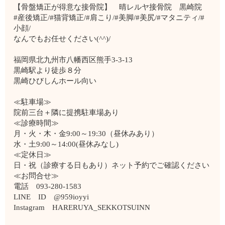
【骨盤矯正が得意な接骨院】 晴レルヤ接骨院 黒崎院
#産後矯正/#猫背矯正/#肩こり/#美脚/#美尻/#マタニティ/#
小顔/
なんでもお任せください(^^)/
福岡県北九州市八幡西区熊手3-3-13
黒崎駅より徒歩８分
黒崎ひびしんホール向い
≪駐車場≫
院前三台＋隣に提携駐車場あり
≪診療時間≫
月・火・木・金9:00～19:30（昼休みあり）
水・土9:00～14:00(昼休みなし)
≪定休日≫
日・祝（診療する日もあり）ネット予約でご確認ください
≪お問合せ≫
電話 093-280-1583
LINE ID @959ioyyi
Instagram HARERUYA_SEKKOTSUINN